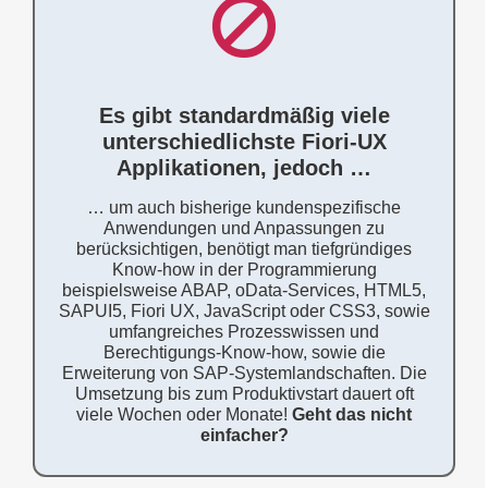
Es geht wesentlich
einfacher!
Nutzen Sie Ihre Berichte inkl. Verbuchungen in
Es gibt standardmäßig viele
gewohnter Weise aus Ihrem SAP ERP, CRM
unterschiedlichste Fiori-UX
oder BW, auch als Fiori-UX Anwendungen, auf
allen Ihren mobilen Endgeräten mit der NoCode
Applikationen, jedoch …
App
… um auch bisherige kundenspezifische
Report Manager for
Anwendungen und Anpassungen zu
berücksichtigen, benötigt man tiefgründiges
SAP
Know-how in der Programmierung
beispielsweise ABAP, oData-Services, HTML5,
SAPUI5, Fiori UX, JavaScript oder CSS3, sowie
Jeder Bericht sofort generiert,
umfangreiches Prozesswissen und
statt Tage und Wochen programmiert!
Berechtigungs-Know-how, sowie die
Erweiterung von SAP-Systemlandschaften. Die
Umsetzung bis zum Produktivstart dauert oft
MEHR ZUM REPMAN
viele Wochen oder Monate!
Geht das nicht
einfacher?