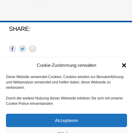
SHARE:
Cookie-Zustimmung verwalten
Kontakt:
Diese Website verwendet Cookies. Cookies werden zur Benutzerführung
Supanz GmbH, Reauz 9a, 9074 Keutschach/See,
und Webanalyse verwendet und helfen dabei, diese Webseite zu
Österreich
verbessern.
Office/Fax:
+43(0)463 281173
, Hotline:
+43(0)664
9683371
Durch die weitere Nutzung dieser Webseite erklären Sie sich mit unserer
Internet:
www.supanz.org
Cookie-Police einverstanden.
Akzeptieren
Copyright 2018 Supanz GmbH |
Allgemeine